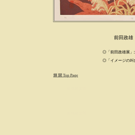
前田政雄
◎「前田政雄展」北海
◎「イメージの叫び」
輝 開 Top Page
畦地梅太郎
畦地梅太郎
展示作品:
1 (創作版画
木版
画
)
武田由平
(創作版画
木版
画
)
平塚運一
1
(創作版画
木版
画
)
平
4
木版
画
)
平塚運一
(
油彩
画
)
前田政雄
1
(創作版画
木版
画
)
前
木版
画
)
下山木鉢郎
(
下澤木鉢郎)
1
(創作版画
木版
画
)
下山木
黒木貞雄
1
(創作版画
木版
画
)
黒木貞雄
2
(創作版画
木版
画
)
畦地梅太郎
畦地梅太郎
展示作品:
1 (創作版画
木版
画
)
武田由平
(創作版画
木版
画
)
平塚運一
1
(創作版画
木版
画
)
平
4
木版
画
)
平塚運一
(
油彩
画
)
前田政雄
1
(創作版画
木版
画
)
前
木版
画
)
下山木鉢郎
(
下澤木鉢郎)
1
(創作版画
木版
画
)
下山木
黒木貞雄
1
(創作版画
木版
画
)
黒木貞雄
2
(創作版画
木版
画
)