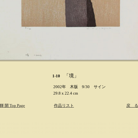
「境」
1-10
.
2002年 木版 9/30 サイン
.
29.8 x 22.4 cm
輝 開 Top Page
作品リスト
戻 
雄 (創作版画 木版画) 北岡文雄 (創作版画 木版画) 北岡文雄 (創作版画 木版画) 北岡文雄 (創作版画 
雄 (創作版画 木版画) 北岡文雄 (創作版画 木版画) 北岡文雄 (創作版画 木版画) 北岡文雄 (創作版画 
雄 (創作版画 木版画) 北岡文雄 (創作版画 木版画) 北岡文雄 (創作版画 木版画) 北岡文雄 (創作版画 
創作版画店 創作版画販売専門店 創作版画店 創作版画販売専門店 創作版画店 創作版画販売専門店