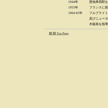
1944年
恩地孝四郎を
1955年
フランスに留
1964-65年
フルブライト
及びニューヨ
木版画を指導
輝 開 Top Page
北岡文雄 創作版画 木版画 北岡文雄 創作版
北岡文雄 創作版画 木版画 北岡文雄 創作版
北岡文雄 創作版画 木版画 北岡文雄 創作版